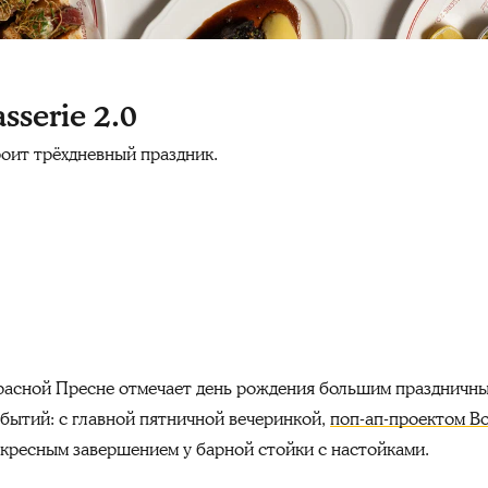
serie 2.0
роит трёхдневный праздник.
асной Пресне отмечает день рождения большим праздничным
обытий: с главной пятничной вечеринкой,
поп-ап-проектом Bo
скресным завершением у барной стойки с настойками.