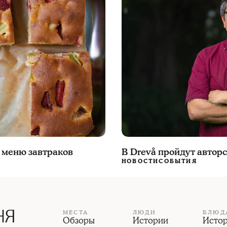
е меню завтраков
В Drevå пройдут автор
НОВОСТИ
СОБЫТИЯ
МЕСТА
ЛЮДИ
БЛЮД
Обзоры
Истории
Исто