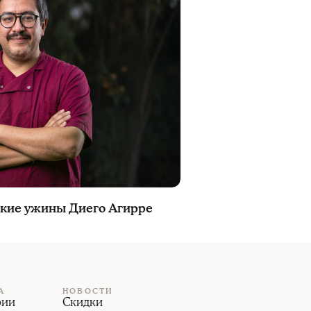
ские ужины Диего Агирре
А
НОВОСТИ
рии
Скидки