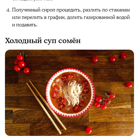
Полученный сироп процедить, разлить по стаканам
или перелить в графин, долить газированной водой
и подавать.
Холодный суп сомён