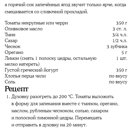
а горячий сок запечённых ягод звучит только ярче, когда
смешивается со сливочной прохладой.
Томаты некрупные или черри
350 г
Оливковое масло
3 ст. л.
Тмин
3/4 ч.л.
Сахар
1/2 ч.л.
Чеснок
3 зубчика
Орегано
5 г
Лимон (снять 1 полоску цедры, остальную
1 шт.
мелко натереть)
Густой греческий йогурт
350 г
Хлопья перца чили
по вкусу
Соль
по вкусу
Рецепт
Духовку разогреть до 200
°C. Томаты выложить
в форму для запекания вместе с тмином, орегано,
маслом, рубленым чесноком, солью, сахаром
и полоской лимонной цедры. Перемешать
и отправить в духовку на 20 минут.