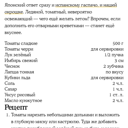
Японский ответ сразу и
испанскому гаспачо, и нашей
окрошке
. Ледяной, томатный, невероятно
освежающий — чего ещё желать летом? Впрочем, если
дополнить его отварными креветками — станет ещё
вкуснее.
Томаты сладкие
500 г
Томаты черри
для сервировки
Лук зелёный
1/2 пучка
Имбирь свежий
3 см
Чеснок
2 зубчика
Лапша тонкая
по вкусу
Кубики льда
для сервировки
Соль
2 ч.л.
Сахар
1 ч.л.
Уксус рисовый
1 ст. л.
Масло кунжутное
2 ч.л.
Рецепт
Томаты нарезать небольшими дольками и выложить
в глубокую миску или кастрюлю. Туда же добавить