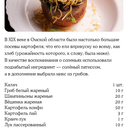
В XIX веке в Омской области были настолько большие
посевы картофеля, что его ели вприкуску ко всему, как
хлеб (урожайность которого, к слову, была ниже).
В качестве воспоминания о соленьях использовали
подзабытый ингредиент — солёный патиссон,
а в дополнение выбрали микс из грибов.
Калач
1 шт.
Гриб белый жареный
10 г
Шампиньоны жареные
20 г
Вёшенка жареная
20 г
Картофель конфи
50 г
Картофель пай
3 г
Кранч-лук
1 г
Лук пассерованный
10 г