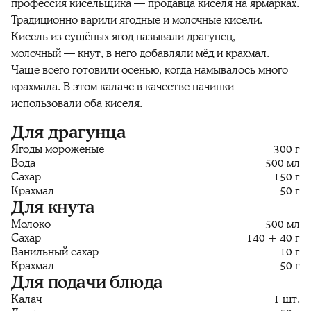
профессия кисельщика — продавца киселя на ярмарках.
Традиционно варили ягодные и молочные кисели.
Кисель из сушёных ягод называли драгунец,
молочный — кнут, в него добавляли мёд и крахмал.
Чаще всего готовили осенью, когда намывалось много
крахмала. В этом калаче в качестве начинки
использовали оба киселя.
Для драгунца
Ягоды мороженые
300 г
Вода
500 мл
Сахар
150 г
Крахмал
50 г
Для кнута
Молоко
500 мл
Сахар
140 + 40 г
Ванильный сахар
10 г
Крахмал
50 г
Для подачи блюда
Калач
1 шт.