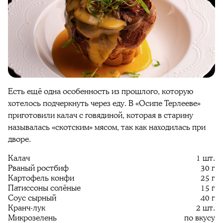
Есть ещё одна особенность из прошлого, которую
хотелось подчеркнуть через еду. В «Осипе Терлееве»
приготовили калач с говядиной, которая в старину
называлась «скотским» мясом, так как находилась при
дворе.
Калач
1 шт.
Рваный ростбиф
30 г
Картофель конфи
25 г
Патиссоны солёные
15 г
Соус сырный
40 г
Кранч-лук
2 шт.
Микрозелень
по вкусу