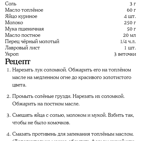
Соль
3 г
Масло топлёное
60 г
Яйцо куриное
4 шт.
Молоко
250 г
Мука пшеничная
50 г
Масло постное
20 мл
Перец чёрный молотый
1/4 ч.л.
Лавровый лист
1 шт.
Укроп
3 веточки
Рецепт
Нарезать лук соломкой. Обжарить его на топлёном
масле на медленном огне до красивого золотистого
цвета.
Промыть солёные грузди. Нарезать их соломкой.
Обжарить на постном масле.
Смешать яйца с солью, молоком и мукой. Взбить так,
чтобы не было комочков.
Смазать противень для запекания топлёным маслом.