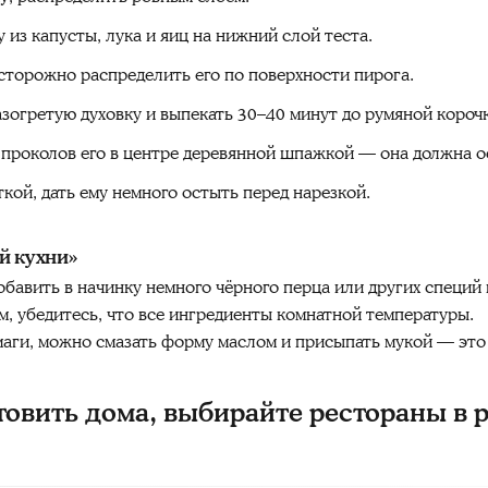
из капусты, лука и яиц на нижний слой теста.
осторожно распределить его по поверхности пирога.
азогретую духовку и выпекать 30–40 минут до румяной короч
 проколов его в центре деревянной шпажкой — она должна ос
кой, дать ему немного остыть перед нарезкой.
й кухни»
обавить в начинку немного чёрного перца или других специй 
, убедитесь, что все ингредиенты комнатной температуры.
умаги, можно смазать форму маслом и присыпать мукой — эт
товить дома, выбирайте рестораны в 