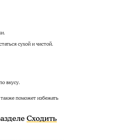
ки.
таться сухой и чистой.
по вкусу.
о также поможет избежать
разделе
Сходить