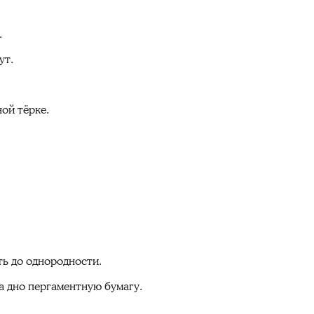
.
ут.
ной тёрке.
ть до однородности.
а дно пергаментную бумагу.