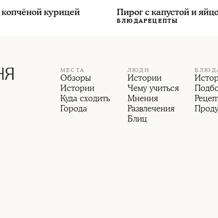
Пирог с капустой и яйц
и копчёной курицей
БЛЮДА
РЕЦЕПТЫ
МЕСТА
ЛЮДИ
БЛЮД
Обзоры
Истории
Исто
Истории
Чему учиться
Подб
Куда сходить
Мнения
Рецеп
Города
Развлечения
Прод
Блиц