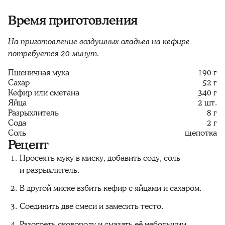
Время приготовления
На приготовление воздушных оладьев на кефире
потребуется 20 минут.
Пшеничная мука
190 г
Сахар
52 г
Кефир или сметана
340 г
Яйца
2 шт.
Разрыхлитель
8 г
Сода
2 г
Соль
щепотка
Рецепт
Просеять муку в миску, добавить соду, соль
и разрыхлитель.
В другой миске взбить кефир с яйцами и сахаром.
Соединить две смеси и замесить тесто.
Разогреть сковороду и смазать её небольшим