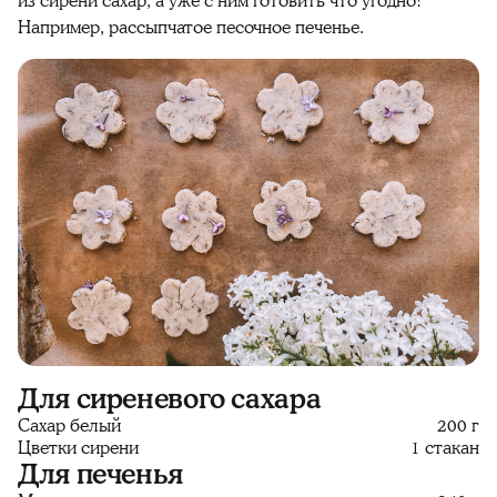
из сирени сахар, а уже с ним готовить что угодно!
Например, рассыпчатое песочное печенье.
Для сиреневого сахара
Сахар белый
200 г
Цветки сирени
1 стакан
Для печенья