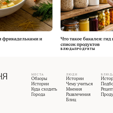
и фрикадельками и
Что такое бакалея: гид
список продуктов
БЛЮДА
ПРОДУКТЫ
МЕСТА
ЛЮДИ
БЛЮД
Обзоры
Истории
Исто
Истории
Чему учиться
Подб
Куда сходить
Мнения
Рецеп
Города
Развлечения
Прод
Блиц