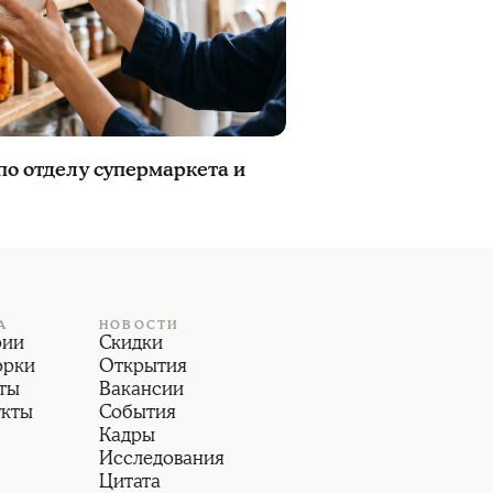
 по отделу супермаркета и
А
НОВОСТИ
рии
Скидки
орки
Открытия
ты
Вакансии
укты
События
Кадры
Исследования
Цитата