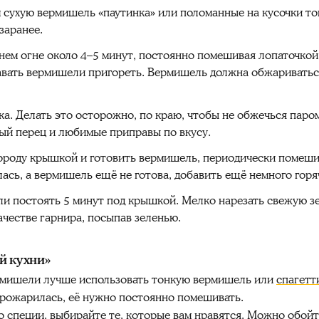
 сухую вермишель «паутинка» или поломанные на кусочки то
заранее.
ем огне около 4–5 минут, постоянно помешивая лопаточкой.
давать вермишели пригореть. Вермишель должна обжариватьс
тка. Делать это осторожно, по краю, чтобы не обжечься пар
ый перец и любимые приправы по вкусу.
ороду крышкой и готовить вермишель, периодически помешив
лась, а вермишель ещё не готова, добавить ещё немного горя
и постоять 5 минут под крышкой. Мелко нарезать свежую зе
ачестве гарнира, посыпав зеленью.
й кухни»
рмишели лучше использовать тонкую вермишель или
спагетт
рожарилась, её нужно постоянно помешивать.
о специи, выбирайте те, которые вам нравятся. Можно обойти