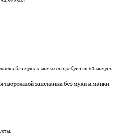
94,39 ккал
канки без муки и манки потребуется 60 минут.
 творожной запеканки без муки и манки
укты.