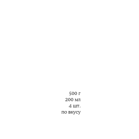
500 г
200 мл
4 шт.
по вкусу