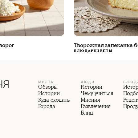
Творожная запеканка б
ворог
БЛЮДА
РЕЦЕПТЫ
МЕСТА
ЛЮДИ
БЛЮД
Обзоры
Истории
Исто
Истории
Чему учиться
Подб
Куда сходить
Мнения
Рецеп
Города
Развлечения
Прод
Блиц