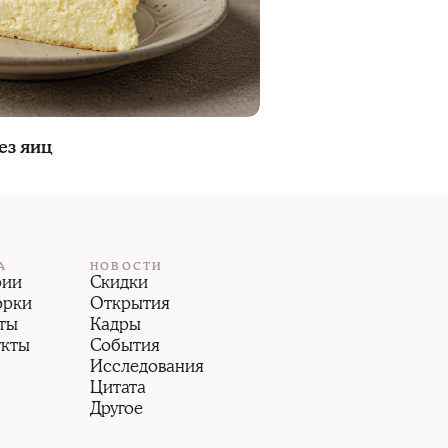
ез яиц
А
НОВОСТИ
рии
Скидки
орки
Открытия
ты
Кадры
укты
События
Исследования
Цитата
Другое