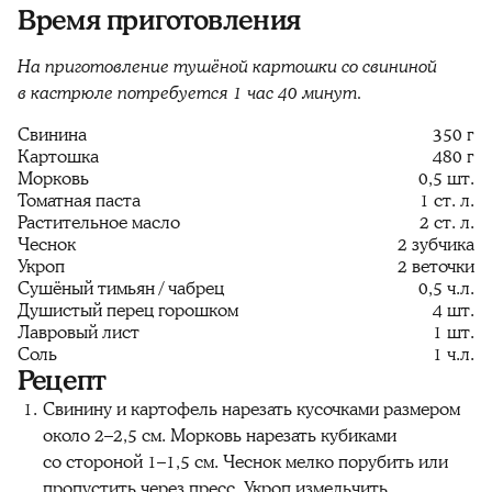
Время приготовления
На приготовление тушёной картошки со свининой
в кастрюле потребуется 1 час 40 минут.
Свинина
350 г
Картошка
480 г
Морковь
0,5 шт.
Томатная паста
1 ст. л.
Растительное масло
2 ст. л.
Чеснок
2 зубчика
Укроп
2 веточки
Сушёный тимьян / чабрец
0,5 ч.л.
Душистый перец горошком
4 шт.
Лавровый лист
1 шт.
Соль
1 ч.л.
Рецепт
Свинину и картофель нарезать кусочками размером
около 2–2,5 см. Морковь нарезать кубиками
со стороной 1–1,5 см. Чеснок мелко порубить или
пропустить через пресс. Укроп измельчить.