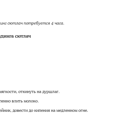
инг сютлач потребуется 4 часа.
удинга сютлач
мягкости, откинуть на дуршлаг.
пенно влить молоко.
йник, довести до кипения на медленном огне.