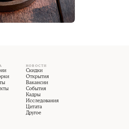
А
НОВОСТИ
рии
Скидки
орки
Открытия
ты
Вакансии
укты
События
Кадры
Исследования
Цитата
Другое