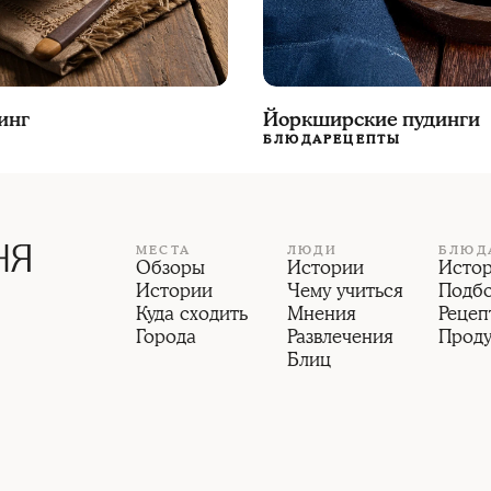
инг
Йоркширские пудинги
БЛЮДА
РЕЦЕПТЫ
МЕСТА
ЛЮДИ
БЛЮД
Обзоры
Истории
Исто
Истории
Чему учиться
Подб
Куда сходить
Мнения
Рецеп
Города
Развлечения
Прод
Блиц