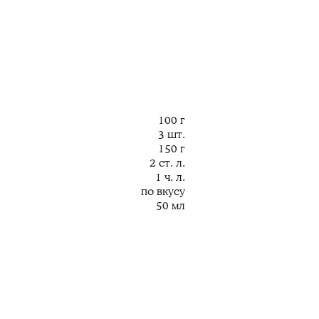
100 г
3 шт.
150 г
2 ст. л.
1 ч. л.
по вкусу
50 мл