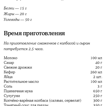
Белки — 15 г
Жиры — 20 г
Углеводы — 50 г
Время приготовления
На приготовление смаженков с колбасой и сыром
потребуется 2,5 часа.
Молоко
100 мл
Сахар
40 г
Свежие дрожжи
20 г
Кефир
260 мл
Яйца
2 шт.
Растительное масло
100 мл
Соль
3 г
Пшеничная мука
650 г
Сулугуни
250 г
Копчёно-варёная колбаса (салями, сервелат)
300 г
Томатный соус для пиццы
350 г