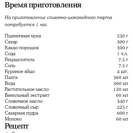
Время приготовления
На приготовление сливочно-шоколадного торта
потребуется 1 час.
Пшеничная мука
530 г
Сахар
300 г
Какао-порошок
300 г
Сода
1 ч.л.
Разрыхлитель
7,5 г
Соль
7,5 г
Куриное яйцо
4 шт.
Пахта
360 мл
Вода
360 мл
Растительное масло
120 мл
Ванильный экстракт
60 мл
Сливочное масло
340 г
Сливочный сыр
225 г
Сахарная пудра
600 г
Молоко
60 мл
Рецепт