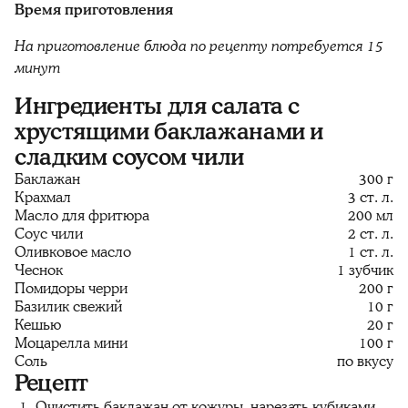
Время приготовления
На приготовление блюда по рецепту потребуется 15
минут
Ингредиенты для салата с
хрустящими баклажанами и
сладким соусом чили
Баклажан
300 г
Крахмал
3 ст. л.
Масло для фритюра
200 мл
Соус чили
2 ст. л.
Оливковое масло
1 ст. л.
Чеснок
1 зубчик
Помидоры черри
200 г
Базилик свежий
10 г
Кешью
20 г
Моцарелла мини
100 г
Соль
по вкусу
Рецепт
Очистить баклажан от кожуры, нарезать кубиками