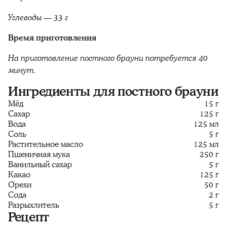
Углеводы — 33 г
Время приготовления
На приготовление постного брауни потребуется 40
минут.
Ингредиенты для постного брауни
Мёд
15 г
Сахар
125 г
Вода
125 мл
Соль
5 г
Растительное масло
125 мл
Пшеничная мука
250 г
Ванильный сахар
5 г
Какао
125 г
Орехи
50 г
Сода
2 г
Разрыхлитель
5 г
Рецепт