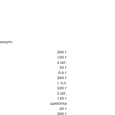
 минут.
200 г
100 г
4 шт.
50 г
0,6 г
360 г
1 ч.л.
500 г
2 шт.
130 г
щепотка
40 г
200 г