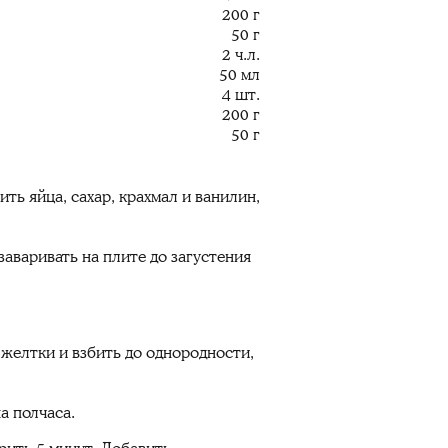
200 г
50 г
2 ч.л.
50 мл
4 шт.
200 г
50 г
ить яйца, сахар, крахмал и ванилин,
заваривать на плите до загустения
 желтки и взбить до однородности,
а полчаса.