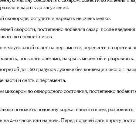
енную малину соединить с сахаром, довести до кипения и ва
рахмал и варить до загустения.
й сковороде, остудить и нарезать не очень мелко.
редней скорости, постепенно добавляя сахар, после введения
ивать до средних пиков.
прямоугольный пласт на пергаменте, перенести на противень
ровнять, посыпать орехами, накрыть меренгой и разровнять.
огретой до 160 градусов духовке без конвекции около 1 часа
е части и снять с пергамента.
м миксером до однородного состояния, постепенно добавить
 блюдо положить половину коржа, нанести крем, разровнять,
 на 4–6 часов или на ночь. Перед подачей дать пирогу пост