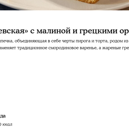
вская» с малиной и грецкими о
печка, объединяющая в себе черты пирога и торта, родом и
аменяет традиционное смородиновое варенье, а жареные гр
юда
0 ккал