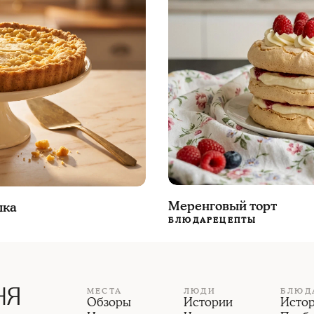
Меренговый торт
шка
БЛЮДА
РЕЦЕПТЫ
МЕСТА
ЛЮДИ
БЛЮД
Обзоры
Истории
Исто