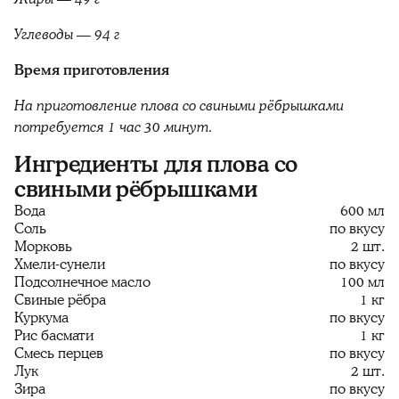
Углеводы — 94 г
Время приготовления
На приготовление плова со свиными рёбрышками
потребуется 1 час 30 минут.
Ингредиенты для плова со
свиными рёбрышками
Вода
600 мл
Соль
по вкусу
Морковь
2 шт.
Хмели-сунели
по вкусу
Подсолнечное масло
100 мл
Свиные рёбра
1 кг
Куркума
по вкусу
Рис басмати
1 кг
Смесь перцев
по вкусу
Лук
2 шт.
Зира
по вкусу