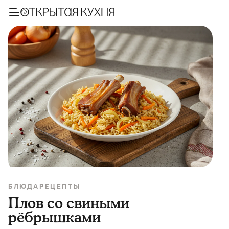
БЛЮДА
РЕЦЕПТЫ
Плов со свиными
рёбрышками