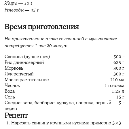
Жиры — 30 г
Углеводы — 45 г
Время приготовления
На приготовление плова со свининой в мультиварке
потребуется 1 час 20 минут.
Свинина (лучше шея)
500 г
Рис длиннозерный
625 г
Морковь
300 г
Лук репчатый
300 г
Масло растительное
110 мл
Чеснок
1 головка
Вода
1,25 л
Соль
15 г
Специи: зира, барбарис, куркума, паприка, чёрный
5 г
перец
Рецепт
Нарезать свинину крупными кусками примерно 3×3