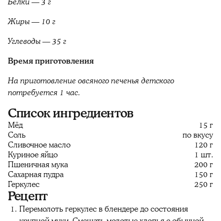
Белки — 3 г
Жиры — 10 г
Углеводы — 35 г
Время приготовления
На приготовление овсяного печенья детского
потребуется 1 час.
Список ингредиентов
Мёд
15 г
Соль
по вкусу
Сливочное масло
120 г
Куриное яйцо
1 шт.
Пшеничная мука
200 г
Сахарная пудра
150 г
Геркулес
250 г
Рецепт
Перемолоть геркулес в блендере до состояния
крупной муки. Смешать молотые хлопья с обычной