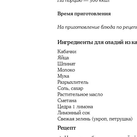
На порцию — 500 ккал
Время приготовления
На приготовление блюда по реце
Ингредиенты для оладий из к
Кабачки
Яйца
Шпинат
Молоко
Мука
Разрыхлитель
Соль, сахар
Растительное масло
Сметана
Цедра 1 лимона
Лимонный сок
Свежая зелень (укроп, петрушка)
Рецепт