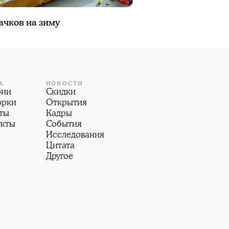
ачков на зиму
А
НОВОСТИ
рии
Скидки
орки
Открытия
ты
Кадры
укты
События
Исследования
Цитата
Другое