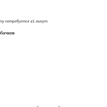
пту потребуется 45 минут
абачков