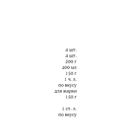
4 шт.
4 шт.
200 г
400 мл
150 г
1 ч. л.
по вкусу
для жарки
150 г
1 ст. л.
по вкусу