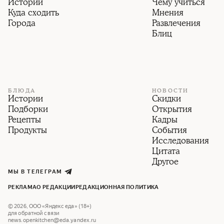
Истории
Чему учиться
Куда сходить
Мнения
Города
Развлечения
Блиц
БЛЮДА
НОВОСТИ
Истории
Скидки
Подборки
Открытия
Рецепты
Кадры
Продукты
События
Исследования
Цитата
Другое
МЫ В ТЕЛЕГРАМ
РЕКЛАМА
О РЕДАКЦИИ
РЕДАКЦИОННАЯ ПОЛИТИКА
©
2026
,
ООО «Яндекс еда» (18+)
для обратной связи
news.openkitchen@eda.yandex.ru