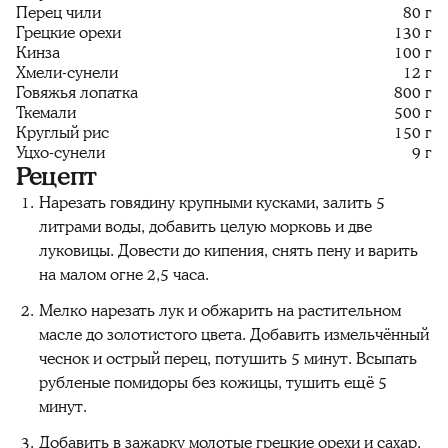
Перец чили
80 г
Грецкие орехи
130 г
Кинза
100 г
Хмели-сунели
12 г
Говяжья лопатка
800 г
Ткемали
500 г
Круглый рис
150 г
Уцхо-сунели
9 г
Рецепт
Нарезать говядину крупными кусками, залить 5
литрами воды, добавить целую морковь и две
луковицы. Довести до кипения, снять пену и варить
на малом огне 2,5 часа.
Мелко нарезать лук и обжарить на растительном
масле до золотистого цвета. Добавить измельчённый
чеснок и острый перец, потушить 5 минут. Всыпать
рубленые помидоры без кожицы, тушить ещё 5
минут.
Добавить в зажарку молотые грецкие орехи и сахар,