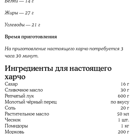
Белки — 14 г
Жиры — 27 г
Углеводы — 21 г
Время приготовления
На приготовление настоящего харчо потребуется 3
часа 30 минут.
Ингредиенты для настоящего
харчо
Сахар
16 г
Сливочное масло
30 г
Репчатый лук
600 г
Молотый чёрный перец
по вкусу
Соль
20 г
Растительное масло
50 мл
Чеснок
1 шт.
Помидоры
1 кг
Морковь
200 г