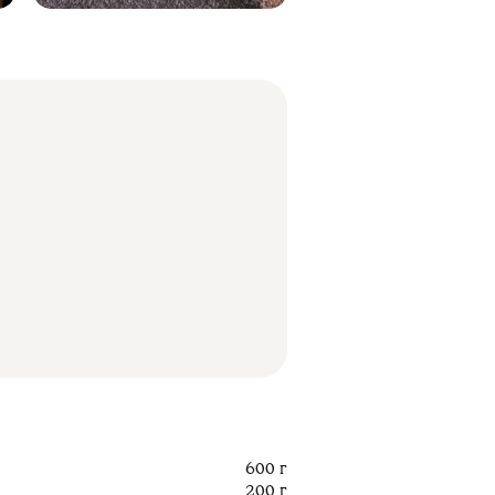
600 г
200 г