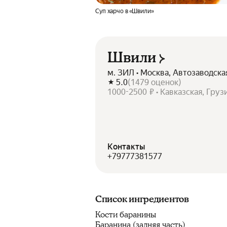
Суп харчо в «Швили»
Швили
м. ЗИЛ • Москва, Автозаводска
5.0
(
1479
оценок
)
1000-2500 ₽ • Кавказская, Груз
Контакты
+79777381577
Список ингредиентов
Кости баранины
Баранина (задняя часть)