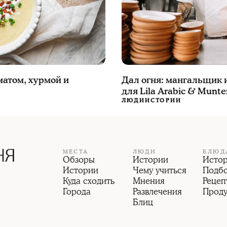
матом, хурмой и
Дал огня: мангальщик
для Lila Arabic & Munte
ЛЮДИ
ИСТОРИИ
МЕСТА
ЛЮДИ
БЛЮД
Обзоры
Истории
Исто
Истории
Чему учиться
Подб
Куда сходить
Мнения
Рецеп
Города
Развлечения
Прод
Блиц