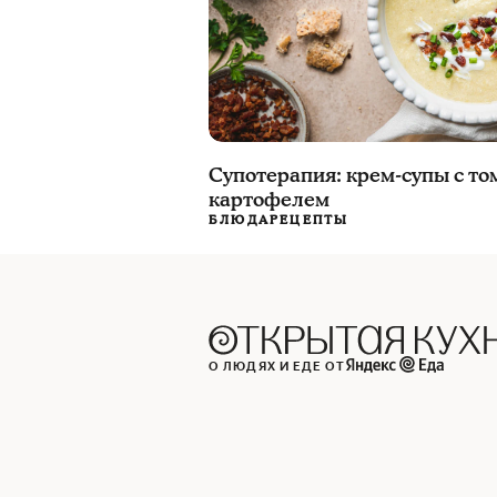
Супотерапия: крем-супы с то
картофелем
БЛЮДА
РЕЦЕПТЫ
О ЛЮДЯХ И ЕДЕ ОТ