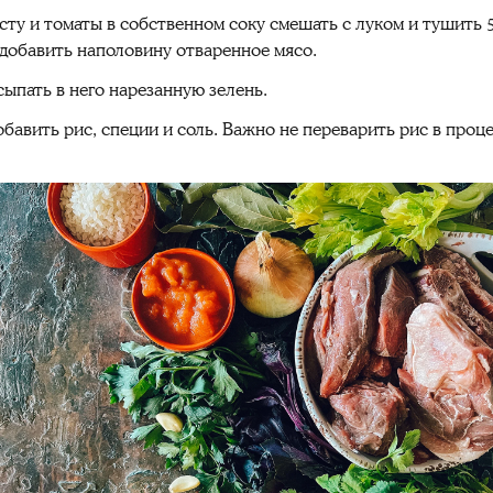
сту и томаты в собственном соку смешать с луком и тушить 
 добавить наполовину отваренное мясо.
сыпать в него нарезанную зелень.
обавить рис, специи и соль. Важно не переварить рис в проц