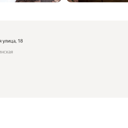
я улица, 18
инская