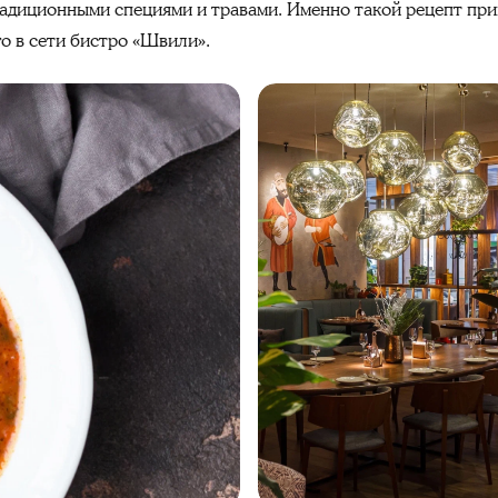
радиционными специями и травами. Именно такой рецепт при
о в сети бистро «Швили».