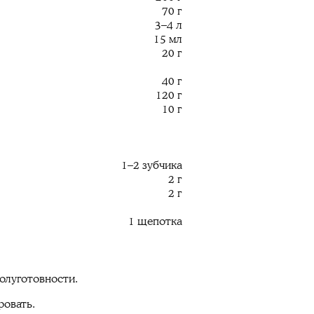
70 г
3–4 л
15 мл
20 г
40 г
120 г
10 г
1–2 зубчика
2 г
2 г
1 щепотка
полуготовности.
ровать.