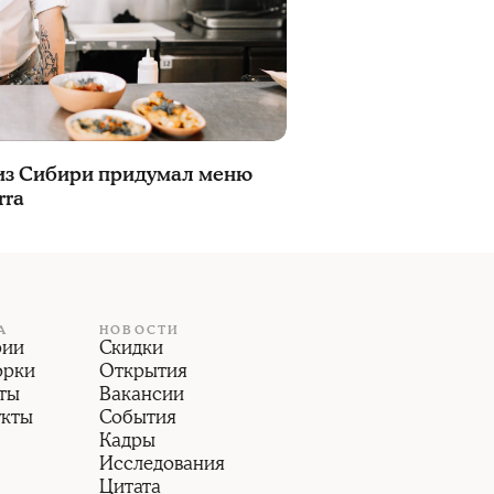
 из Сибири придумал меню
rra
А
НОВОСТИ
рии
Скидки
орки
Открытия
ты
Вакансии
укты
События
Кадры
Исследования
Цитата