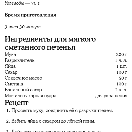
Углеводы — 70 г
Время приготовления
3 часа 30 минут
Ингредиенты для мягкого
сметанного печенья
Мука
200 г
Разрыхлитель
1 ч. л.
Яйца
1 шт.
Сахар
100 г
Сливочное масло
50 г
Сметана
100 г
Ванильный сахар
1 ч. л.
Мак или сахарная пудра
для украшения
Рецепт
Просеять муку, соединить её с разрыхлителем.
Взбить яйца с сахаром до лёгкой пены.
Добавить размягчённое сливочное масло,