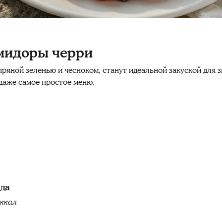
мидоры черри
яной зеленью и чесноком, станут идеальной закуской для зи
даже самое простое меню.
юда
 ккал