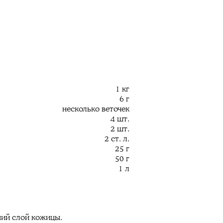
1 кг
6 г
несколько веточек
4 шт.
2 шт.
2 ст. л.
25 г
50 г
1 л
ний слой кожицы.