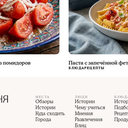
из помидоров
Паста с запечённой фе
БЛЮДА
РЕЦЕПТЫ
МЕСТА
ЛЮДИ
БЛЮД
Обзоры
Истории
Исто
Истории
Чему учиться
Подб
Куда сходить
Мнения
Рецеп
Города
Развлечения
Прод
Блиц