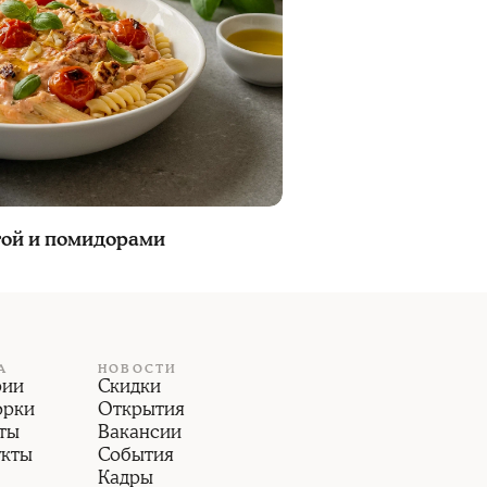
той и помидорами
А
НОВОСТИ
рии
Скидки
орки
Открытия
ты
Вакансии
укты
События
Кадры