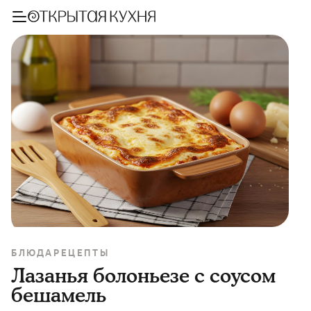
БЛЮДА
РЕЦЕПТЫ
Лазанья болоньезе с соусом
бешамель