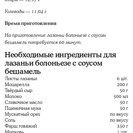
Углеводы — 11,04 г
Время приготовления
На приготовление лазаньи болоньезе с соусом
бешамель потребуется 60 минут.
Необходимые ингредиенты для
лазаньи болоньезе с соусом
бешамель
Листы лазаньи
6 шт.
Моцарелла
200 г
Твёрдый сыр
50 г
Молоко
500 мл
Сливочное масло
50 г
Пшеничная мука
50 г
Мускатный орех
по вкусу
Соль
по вкусу
Фарш говяжий
350 г
Морковь
1 шт.