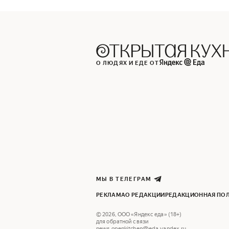
О ЛЮДЯХ И ЕДЕ ОТ
МЫ В ТЕЛЕГРАМ
РЕКЛАМА
О РЕДАКЦИИ
РЕДАКЦИОННАЯ ПО
©
2026
,
ООО «Яндекс еда» (18+)
для обратной связи
news.openkitchen@eda.yandex.ru