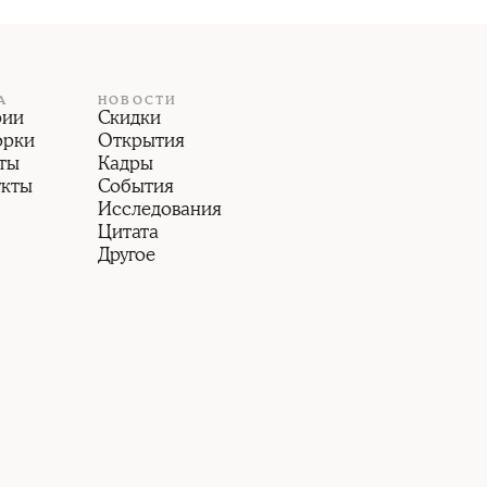
А
НОВОСТИ
рии
Скидки
орки
Открытия
ты
Кадры
укты
События
Исследования
Цитата
Другое