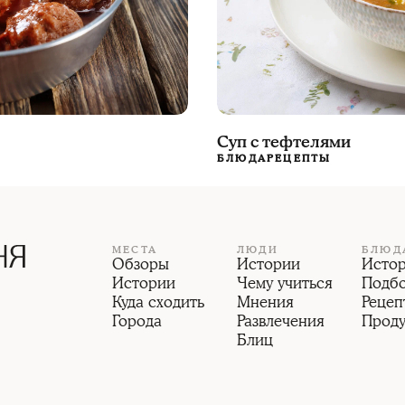
Суп с тефтелями
БЛЮДА
РЕЦЕПТЫ
МЕСТА
ЛЮДИ
БЛЮД
Обзоры
Истории
Исто
Истории
Чему учиться
Подб
Куда сходить
Мнения
Рецеп
Города
Развлечения
Прод
Блиц