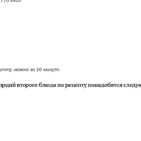
 170 ккал
епту можно за 50 минут.
орций второго блюда по рецепту понадобятся след