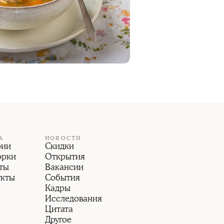
А
НОВОСТИ
рии
Скидки
орки
Открытия
ты
Вакансии
укты
События
Кадры
Исследования
Цитата
Другое