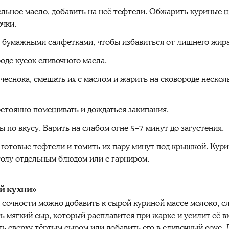
ельное масло, добавить на неё тефтели. Обжарить куриные ш
очки.
 бумажными салфетками, чтобы избавиться от лишнего жира
оде кусок сливочного масла.
чеснока, смешать их с маслом и жарить на сковороде нескол
остоянно помешивать и дождаться закипания.
ы по вкусу. Варить на слабом огне 5–7 минут до загустения.
 готовые тефтели и томить их пару минут под крышкой. Кур
столу отдельным блюдом или с гарниром.
й кухни»
сочности можно добавить к сырой куриной массе молоко, сл
мягкий сыр, который расплавится при жарке и усилит её вк
ь сверху тёртым сыром или добавить его в сливочный соус.