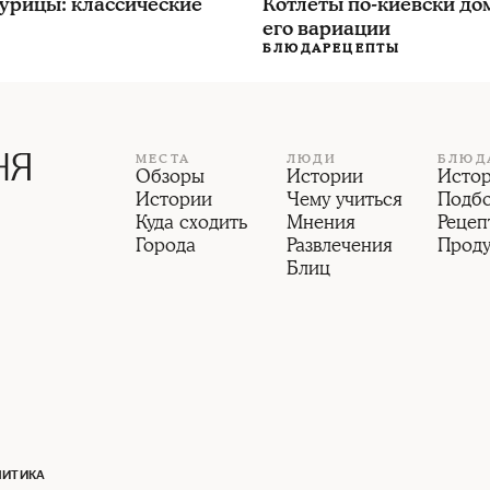
урицы: классические
Котлеты по-киевски до
его вариации
БЛЮДА
РЕЦЕПТЫ
МЕСТА
ЛЮДИ
БЛЮД
Обзоры
Истории
Исто
Истории
Чему учиться
Подб
Куда сходить
Мнения
Рецеп
Города
Развлечения
Прод
Блиц
ЛИТИКА