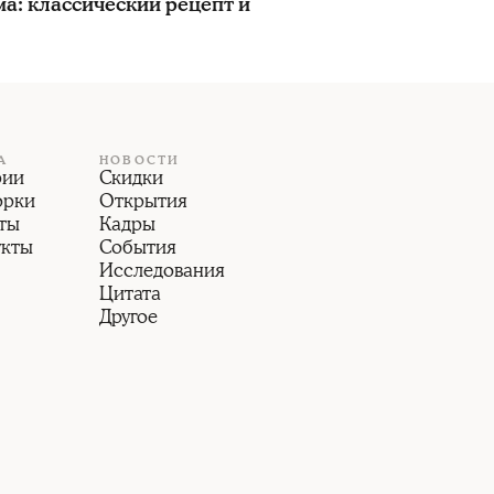
ма: классический рецепт и
А
НОВОСТИ
рии
Скидки
орки
Открытия
ты
Кадры
укты
События
Исследования
Цитата
Другое