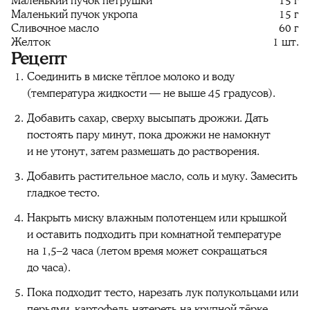
Маленький пучок петрушки
15 г
Маленький пучок укропа
15 г
Сливочное масло
60 г
Желток
1 шт.
Рецепт
Соединить в миске тёплое молоко и воду
(температура жидкости — не выше 45 градусов).
Добавить сахар, сверху высыпать дрожжи. Дать
постоять пару минут, пока дрожжи не намокнут
и не утонут, затем размешать до растворения.
Добавить растительное масло, соль и муку. Замесить
гладкое тесто.
Накрыть миску влажным полотенцем или крышкой
и оставить подходить при комнатной температуре
на 1,5–2 часа (летом время может сокращаться
до часа).
Пока подходит тесто, нарезать лук полукольцами или
перьями, картофель натереть на крупной тёрке.