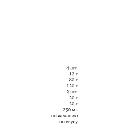
4 шт.
12 г
80 г
120 г
2 шт.
20 г
20 г
250 мл
по желанию
по вкусу