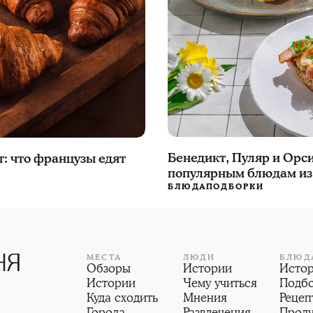
Бенедикт, Пуляр и Орси
т: что французы едят
популярным блюдам из
БЛЮДА
ПОДБОРКИ
МЕСТА
ЛЮДИ
БЛЮД
Обзоры
Истории
Исто
Истории
Чему учиться
Подб
Куда сходить
Мнения
Рецеп