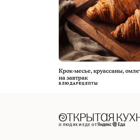
Крок-месье, круассаны, омле
на завтрак
БЛЮДА
РЕЦЕПТЫ
О ЛЮДЯХ И ЕДЕ ОТ