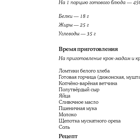
На 1 порцию готового блюда — 45
Белки — 18 г
Жиры — 25 г
Углеводы — 35 г
Время приготовления
На приготовление крок-мадам и к
Ломтики белого хлеба
Готовая горчица (дижонская, мушта
Копчёно-варёная ветчина
Полутвёрдый сыр
Яйца
Сливочное масло
Пшеничная мука
Молоко
Щепотка мускатного ореха
Соль
Рецепт