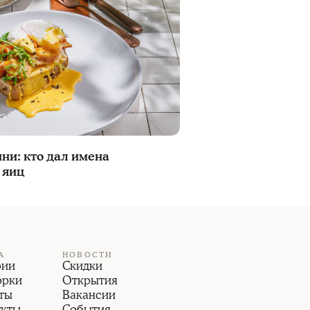
ни: кто дал имена
 яиц
А
НОВОСТИ
рии
Скидки
орки
Открытия
ты
Вакансии