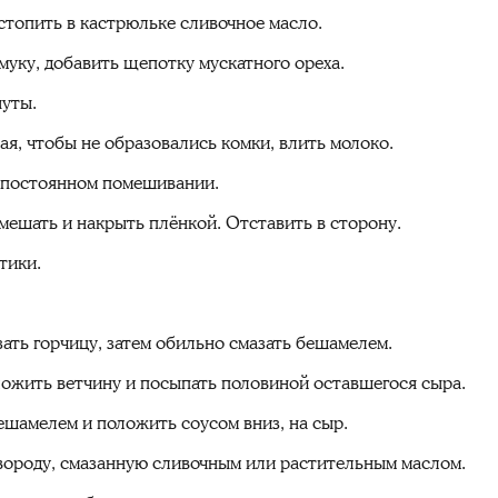
стопить в кастрюльке сливочное масло.
муку, добавить щепотку мускатного ореха.
нуты.
я, чтобы не образовались комки, влить молоко.
и постоянном помешивании.
емешать и накрыть плёнкой. Отставить в сторону.
тики.
зать горчицу, затем обильно смазать бешамелем.
ожить ветчину и посыпать половиной оставшегося сыра.
ешамелем и положить соусом вниз, на сыр.
овороду, смазанную сливочным или растительным маслом.