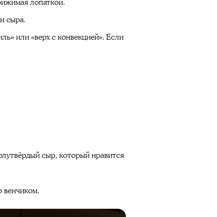
рижимая лопаткой.
и сыра.
ль» или «верх с конвекцией». Если
олутвёрдый сыр, который нравится
о венчиком.