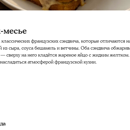
к-месье
а классических французских сэндвича, которые отличаются 
й из сыра, соуса бешамель и ветчины. Оба сэндвича обжарив
— сверху на него кладётся жареное яйцо с жидким желтком.
т насладиться атмосферой французской кухни.
юда