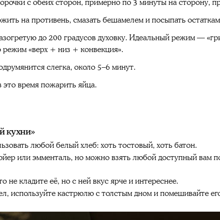
орочки с обеих сторон, примерно по 3 минуты на сторону, п
ить на противень, смазать бешамелем и посыпать остаткам
азогретую до 200 градусов духовку. Идеальный режим — «гри
о режим «верх + низ + конвекция».
подрумянится слегка, около 5–6 минут.
в это время пожарить яйца.
й кухни»
ьзовать любой белый хлеб: хоть тостовый, хоть батон.
юйер или эмменталь, но можно взять любой доступный вам п
 не кладите её, но с ней вкус ярче и интереснее.
ел, используйте кастрюлю с толстым дном и помешивайте ег