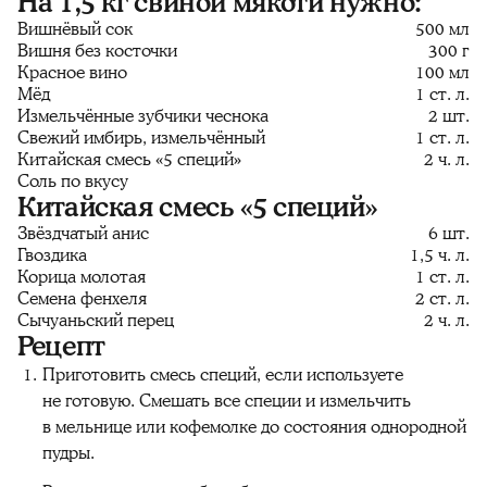
На 1,5 кг свиной мякоти нужно:
Вишнёвый сок
500 мл
Вишня без косточки
300 г
Красное вино
100 мл
Мёд
1 ст. л.
Измельчённые зубчики чеснока
2 шт.
Свежий имбирь, измельчённый
1 ст. л.
Китайская смесь «5 специй»
2 ч. л.
Соль по вкусу
Китайская смесь «5 специй»
Звёздчатый анис
6 шт.
Гвоздика
1,5 ч. л.
Корица молотая
1 ст. л.
Семена фенхеля
2 ст. л.
Сычуаньский перец
2 ч. л.
Рецепт
Приготовить смесь специй, если используете
не готовую. Смешать все специи и измельчить
в мельнице или кофемолке до состояния однородной
пудры.