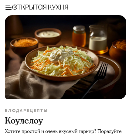
БЛЮДА
РЕЦЕПТЫ
Коулслоу
Хотите простой и очень вкусный гарнир? Порадуйте