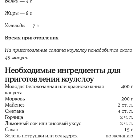
Белки — 4 г
Жиры — 8 г
Углеводы — 7 г
Время приготовления
На приготовление салата коулслоу понадобится около
45 минут.
Необходимые ингредиенты для
приготовления коулслоу
Молодая белокочанная или краснокочанная
400 г
капуста
Морковь
200 г
Майонез
2 ст. л.
Сметана
3 ст. л.
Горчица
2 ч. л.
Лимонный сок или рисовый уксус
2 ч. л.
Сахар
15 г
Зелень петрушки или сельдерея
по желанию