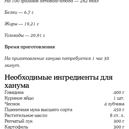
На 100 граммов готового блюда — 282 ккал
Белки — 6,7 г
Жиры — 19,21 г
Углеводы — 20,91 г
Время приготовления
На приготовление ханума потребуется 1 час 30
минут.
Необходимые ингредиенты для
ханума
Говядина
400 г
Куриное яйцо
1 шт.
Чеснок
4 зубчика
Пшеничная мука высшего сорта
450 г
Растительное масло
8 ст. л.
Репчатый лук
300 г
Картофель
300 г