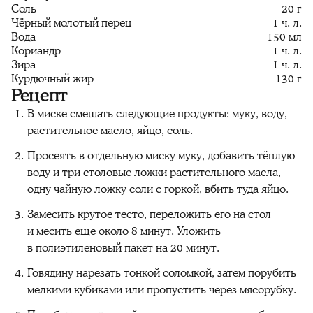
Соль
20 г
Чёрный молотый перец
1 ч. л.
Вода
150 мл
Кориандр
1 ч. л.
Зира
1 ч. л.
Курдючный жир
130 г
Рецепт
В миске смешать следующие продукты: муку, воду,
растительное масло, яйцо, соль.
Просеять в отдельную миску муку, добавить тёплую
воду и три столовые ложки растительного масла,
одну чайную ложку соли с горкой, вбить туда яйцо.
Замесить крутое тесто, переложить его на стол
и месить еще около 8 минут. Уложить
в полиэтиленовый пакет на 20 минут.
Говядину нарезать тонкой соломкой, затем порубить
мелкими кубиками или пропустить через мясорубку.