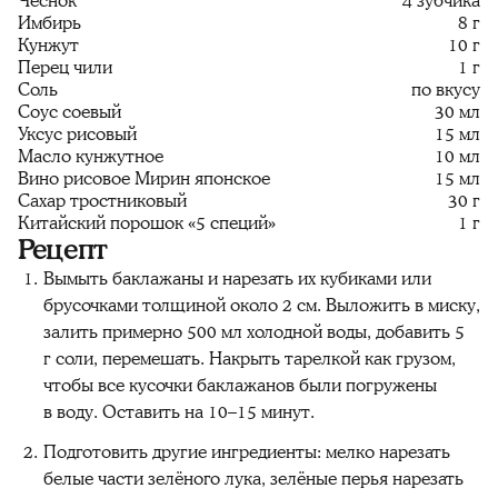
Чеснок
4 зубчика
Имбирь
8 г
Кунжут
10 г
Перец чили
1 г
Соль
по вкусу
Соус соевый
30 мл
Уксус рисовый
15 мл
Масло кунжутное
10 мл
Вино рисовое Мирин японское
15 мл
Сахар тростниковый
30 г
Китайский порошок «5 специй»
1 г
Рецепт
Вымыть баклажаны и нарезать их кубиками или
брусочками толщиной около 2 см. Выложить в миску,
залить примерно 500 мл холодной воды, добавить 5
г соли, перемешать. Накрыть тарелкой как грузом,
чтобы все кусочки баклажанов были погружены
в воду. Оставить на 10–15 минут.
Подготовить другие ингредиенты: мелко нарезать
белые части зелёного лука, зелёные перья нарезать