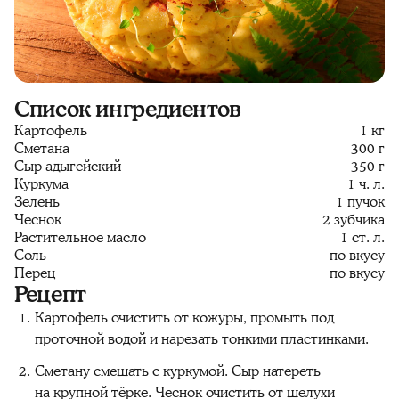
Список ингредиентов
Картофель
1 кг
Сметана
300 г
Сыр адыгейский
350 г
Куркума
1 ч. л.
Зелень
1 пучок
Чеснок
2 зубчика
Растительное масло
1 ст. л.
Соль
по вкусу
Перец
по вкусу
Рецепт
Картофель очистить от кожуры, промыть под
проточной водой и нарезать тонкими пластинками.
Сметану смешать с куркумой. Сыр натереть
на крупной тёрке. Чеснок очистить от шелухи