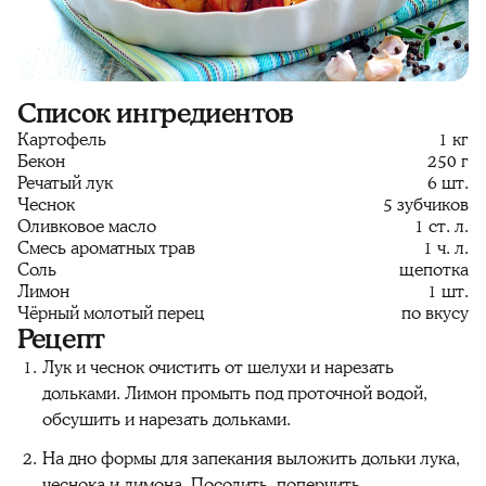
Список ингредиентов
Картофель
1 кг
Бекон
250 г
Речатый лук
6 шт.
Чеснок
5 зубчиков
Оливковое масло
1 ст. л.
Смесь ароматных трав
1 ч. л.
Соль
щепотка
Лимон
1 шт.
Чёрный молотый перец
по вкусу
Рецепт
Лук и чеснок очистить от шелухи и нарезать
дольками. Лимон промыть под проточной водой,
обсушить и нарезать дольками.
На дно формы для запекания выложить дольки лука,
чеснока и лимона. Посолить, поперчить.