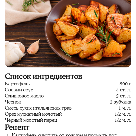
Список ингредиентов
Картофель
800 г
Соевый соус
4 ст. л.
Оливковое масло
5 ст. л.
Чеснок
2 зубчика
Смесь сухих итальянских трав
1 ч. л.
Орех мускатный молотый
1/2 ч. л.
Чёрный молотый перец
1/2 ч. л.
Рецепт
Картофель очистить от кожуры и промыть под