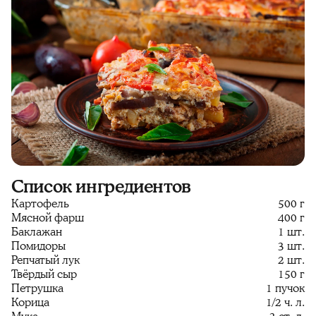
Список ингредиентов
Картофель
500 г
Мясной фарш
400 г
Баклажан
1 шт.
Помидоры
3 шт.
Репчатый лук
2 шт.
Твёрдый сыр
150 г
Петрушка
1 пучок
Корица
1/2 ч. л.