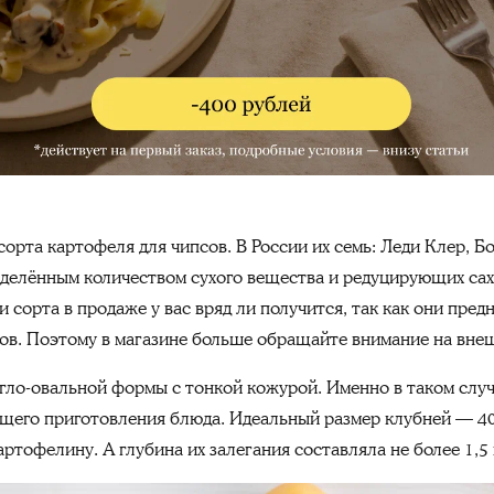
рта картофеля для чипсов. В России их семь: Леди Клер, Бо
делённым количеством сухого вещества и редуцирующих сах
и сорта в продаже у вас вряд ли получится, так как они пре
ов. Поэтому в магазине больше обращайте внимание на внеш
гло-овальной формы с тонкой кожурой. Именно в таком слу
ющего приготовления блюда. Идеальный размер клубней — 4
артофелину. А глубина их залегания составляла не более 1,5 