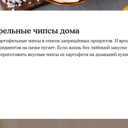
офельные чипсы дома
артофельные
чипсы
в список запрещённых
продуктов
. И вро
редиентов
на пачке пугает. Если жизнь без любимой
закуски
к
приготовить
вкусные
чипсы
из
картофеля
на
домашней
кухн