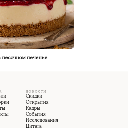
а песочном печенье
А
НОВОСТИ
рии
Скидки
орки
Открытия
ты
Кадры
укты
События
Исследования
Цитата