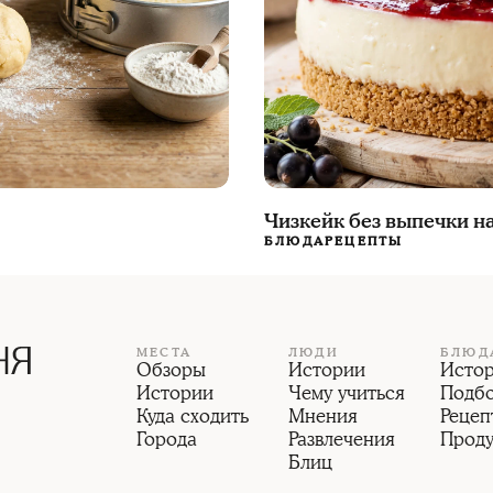
Чизкейк без выпечки н
БЛЮДА
РЕЦЕПТЫ
МЕСТА
ЛЮДИ
БЛЮД
Обзоры
Истории
Исто
Истории
Чему учиться
Подб
Куда сходить
Мнения
Рецеп
Города
Развлечения
Прод
Блиц