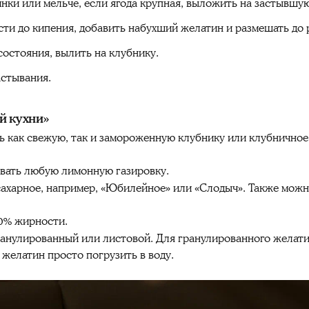
инки или мельче, если ягода крупная, выложить на застывшу
сти до кипения, добавить набухший желатин и размешать до 
состояния, вылить на клубнику.
астывания.
й кухни»
 как свежую, так и замороженную клубнику или клубничное 
вать любую лимонную газировку.
ахарное, например, «Юбилейное» или «Слодыч». Также можн
0% жирности.
анулированный или листовой. Для гранулированного желати
 желатин просто погрузить в воду.