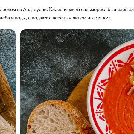
родом из Андалусии. Классический сальморехо был едой для
леба и воды, а подают с варёным яйцом и хамоном.