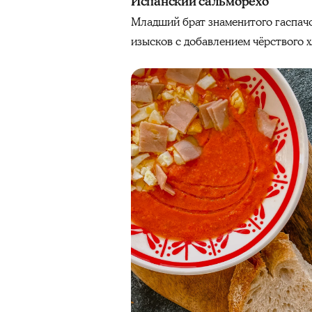
Испанский сальморехо
Младший брат знаменитого гаспачо 
изысков с добавлением чёрствого х