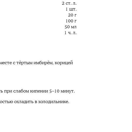
2 ст. л.
1 шт.
20 г
100 г
50 мл
1 ч. л.
вместе с тёртым имбирём, корицей
ть при слабом кипении 5–10 минут.
остью охладить в холодильнике.