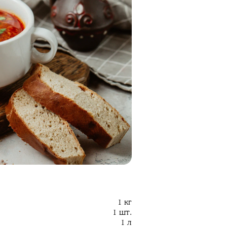
1 кг
1 шт.
1 л