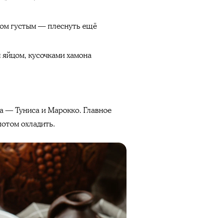
шком густым — плеснуть ещё
 яйцом, кусочками хамона
а — Туниса и Марокко. Главное
потом охладить.