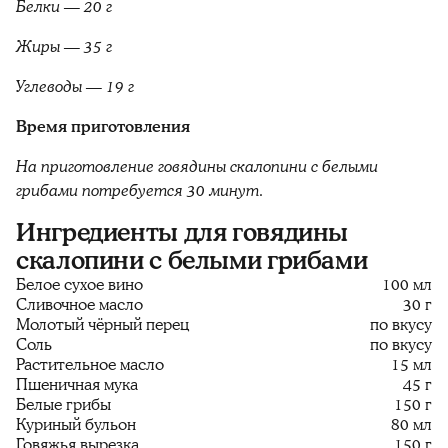
Белки — 20 г
Жиры — 35 г
Углеводы — 19 г
Время приготовления
На приготовление говядины скалопини с белыми
грибами потребуется 30 минут.
Ингредиенты для говядины
скалопини с белыми грибами
Белое сухое вино
100 мл
Сливочное масло
30 г
Молотый чёрный перец
по вкусу
Соль
по вкусу
Растительное масло
15 мл
Пшеничная мука
45 г
Белые грибы
150 г
Куриный бульон
80 мл
Говяжья вырезка
150 г