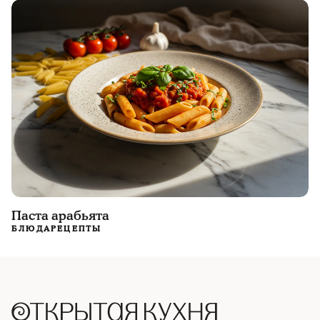
Паста арабьята
БЛЮДА
РЕЦЕПТЫ