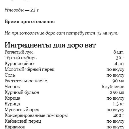
Углеводы — 23 г
Время приготовления
На приготовление доро ват потребуется 45 минут.
Ингредиенты для доро ват
Репчатый лук
8 шт.
Тёртый имбирь
30 г
Куриное яйцо
4 шт
Молотый чёрный перец
по вкусу
Соль
по вкусу
Растительное масло
90 мл
Чеснок
6 зубчиков
Куриный бульон
250 мл
Корица
по вкусу
Курица
1,3 кг
Мускатный орех
по вкусу
Консервированные помидоры
400 г
Кайенский перец
по вкусу
Кардамон
по вкусу