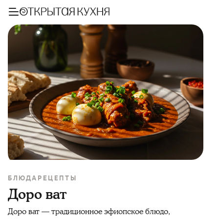
БЛЮДА
РЕЦЕПТЫ
Доро ват
Доро ват — традиционное эфиопское блюдо,