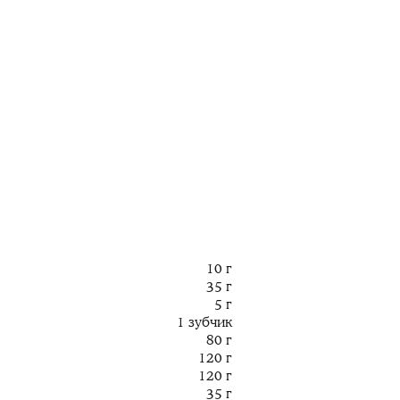
10 г
35 г
5 г
1 зубчик
80 г
120 г
120 г
35 г