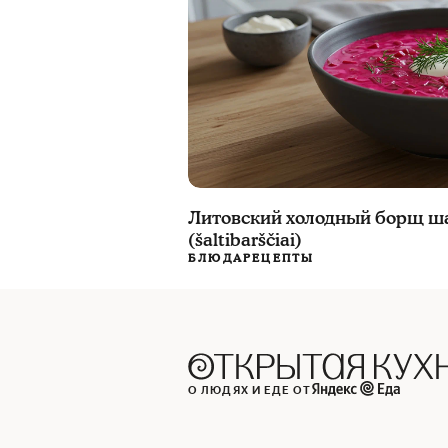
Литовский холодный борщ 
(šaltibarščiai)
БЛЮДА
РЕЦЕПТЫ
О ЛЮДЯХ И ЕДЕ ОТ