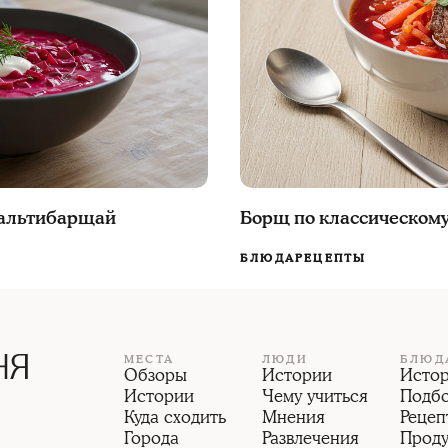
шальтибарщай
Борщ по классическому
БЛЮДА
РЕЦЕПТЫ
МЕСТА
ЛЮДИ
БЛЮД
Обзоры
Истории
Исто
Истории
Чему учиться
Подб
Куда сходить
Мнения
Рецеп
Города
Развлечения
Прод