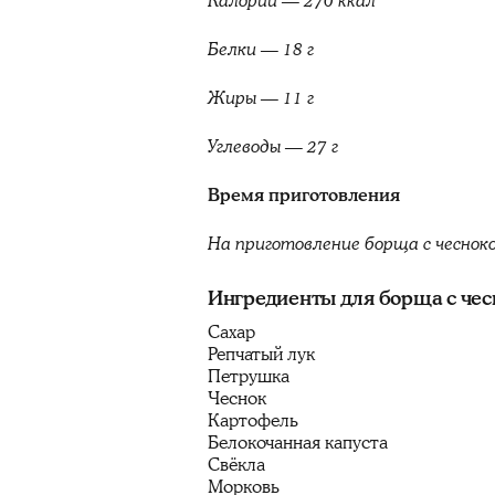
Калории — 270 ккал
Белки — 18 г
Жиры — 11 г
Углеводы — 27 г
Время приготовления
На приготовление борща с чеснок
Ингредиенты для борща с чес
Сахар
Репчатый лук
Петрушка
Чеснок
Картофель
Белокочанная капуста
Свёкла
Морковь