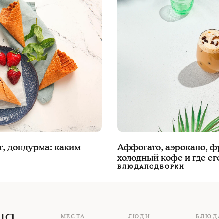
т, дондурма: каким
Аффогато, аэрокано, ф
холодный кофе и где ег
БЛЮДА
ПОДБОРКИ
МЕСТА
ЛЮДИ
БЛЮД