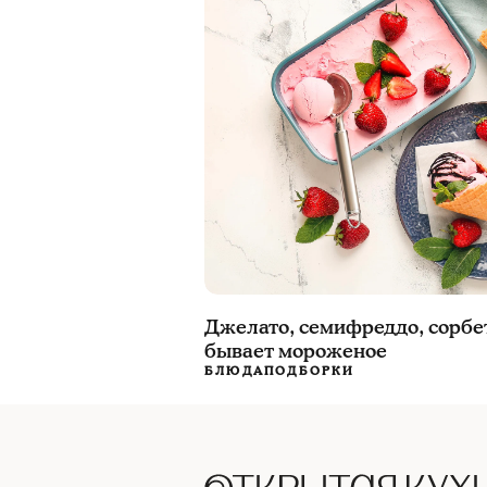
Джелато, семифреддо, сорбе
бывает мороженое
БЛЮДА
ПОДБОРКИ