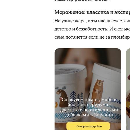
Мороженое: классика и эксп
На улице жара, а ты идёшь счастли
детство и беззаботность. И скольк
сама потянется если не за пломбир