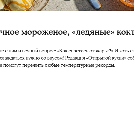
бычное мороженое, «ледяные» кок
те с ним и вечный вопрос: «Как спастись от жары?!» И хоть 
хлаждаться нужно со вкусом! Редакция «Открытой кухни» с
ые помогут пережить любые температурные рекорды.