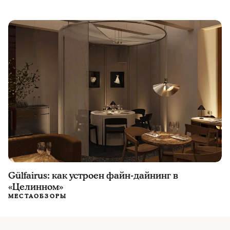
Gülfairus: как устроен файн-дайнинг в
«Целинном»
МЕСТА
ОБЗОРЫ