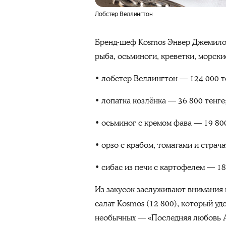
Лобстер Веллингтон
Бренд-шеф Kosmos Энвер Джемилов 
рыба, осьминоги, креветки, морски
• лобстер Веллингтон — 124 000 т
• лопатка козлёнка — 36 800 тенге
• осьминог с кремом фава — 19 800
• орзо с крабом, томатами и страч
• сибас из печи с картофелем — 18
Из закусок заслуживают внимания 
салат Kosmos (12 800), который у
необычных — «Последняя любовь Ад