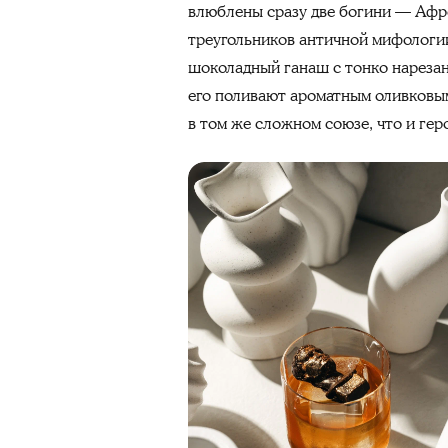
влюблены сразу две богини — Афро
треугольников античной мифологии
шоколадный ганаш с тонко нарезан
его поливают ароматным оливковым
в том же сложном союзе, что и гер