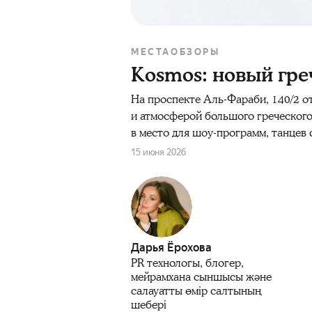
МЕСТА
ОБЗОРЫ
Kosmos: новый гре
На проспекте Аль-Фараби, 140/2 о
и атмосферой большого греческого
в место для шоу-программ, танцев 
15 июня 2026
Дарья Ёрохова
PR технологы, блогер,
мейрамхана сыншысы және
салауатты өмір салтының
шебері