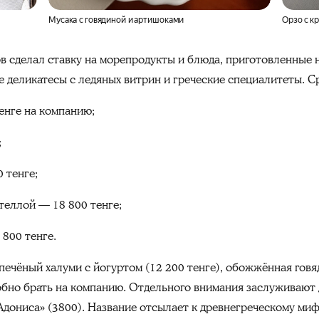
Мусака с говядиной и артишоками
Орзо с к
сделал ставку на морепродукты и блюда, приготовленные н
е деликатесы с ледяных витрин и греческие специалитеты. С
енге на компанию;
;
 тенге;
ателлой — 18 800 тенге;
 800 тенге.
печёный халуми с йогуртом (12 200 тенге), обожжённая говя
добно брать на компанию. Отдельного внимания заслуживают 
ониса» (3800). Название отсылает к древнегреческому мифу