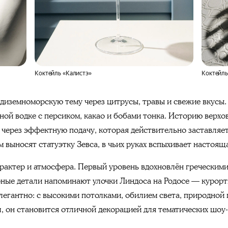
Коктейль «Калистэ»
Коктейль
диземноморскую тему через цитрусы, травы и свежие вкусы
дной водке с персиком, какао и бобами тонка. Историю верх
 а через эффектную подачу, которая действительно заставляе
ем выносят статуэтку Зевса, в чьих руках вспыхивает настоя
арактер и атмосфера. Первый уровень вдохновлён греческим
ные детали напоминают улочки Линдоса на Родосе — курорт
легантно: с высокими потолками, обилием света, природной
, он становится отличной декорацией для тематических шоу