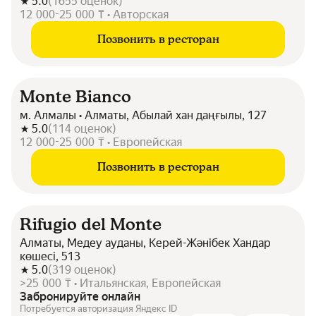
5.0
(
1655
оценок
)
12 000-25 000 ₸ • Авторская
Позвонить в ресторан
Monte Bianco
м. Алмалы • Алматы, Абылай хан даңғылы, 127
5.0
(
114
оценок
)
12 000-25 000 ₸ • Европейская
Позвонить в ресторан
Rifugio del Monte
Алматы, Медеу ауданы, Керей-Жәнібек Хандар
көшесі, 513
5.0
(
319
оценок
)
>25 000 ₸ • Итальянская, Европейская
Забронируйте онлайн
Потребуется авторизация Яндекс ID