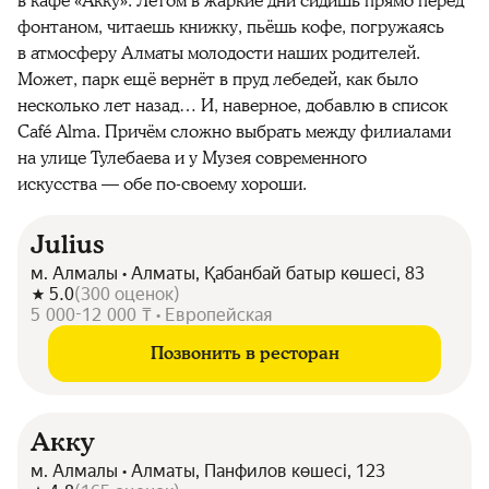
в кафе «Акку». Летом в жаркие дни сидишь прямо перед
фонтаном, читаешь книжку, пьёшь кофе, погружаясь
в атмосферу Алматы молодости наших родителей.
Может, парк ещё вернёт в пруд лебедей, как было
несколько лет назад… И, наверное, добавлю в список
Café Alma. Причём сложно выбрать между филиалами
на улице Тулебаева и у Музея современного
искусства — обе по-своему хороши.
Julius
м. Алмалы • Алматы, Қабанбай батыр көшесі, 83
5.0
(
300
оценок
)
5 000-12 000 ₸ • Европейская
Позвонить в ресторан
Акку
м. Алмалы • Алматы, Панфилов көшесі, 123