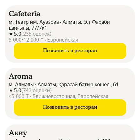
Cafeteria
м. Театр им. Ауэзова • Алматы, Әл-Фараби
даңғылы, 77/7к1
5.0
(
235
оценок
)
5 000-12 000 ₸ • Европейская
Позвонить в ресторан
Aroma
м. Алмалы • Алматы, Қарасай батыр көшесі, 61
5.0
(
743
оценки
)
<5 000 ₸ • Ближневосточная, Европейская
Позвонить в ресторан
Акку