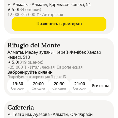
м. Алмалы • Алматы, Қармысов көшесі, 54
5.0
(
34
оценки
)
12 000-25 000 ₸ • Авторская
Позвонить в ресторан
Rifugio del Monte
Алматы, Медеу ауданы, Керей-Жәнібек Хандар
көшесі, 513
5.0
(
319
оценок
)
>25 000 ₸ • Итальянская, Европейская
Забронируйте онлайн
Потребуется авторизация Яндекс ID
19:30
20:00
20:30
21:00
Все слоты
Сегодня
Сегодня
Сегодня
Сегодня
Cafeteria
м. Театр им. Ауэзова • Алматы, Әл-Фараби