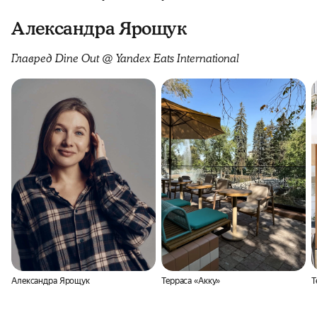
Александра Ярощук
Главред Dine Out @ Yandex Eats International
Александра Ярощук
Терраса «Акку»
Т