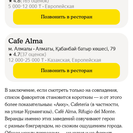
4.8
(
165
оценок
)
5 000-12 000 ₸ • Европейская
Позвонить в ресторан
Cafe Alma
м. Алмалы • Алматы, Қабанбай батыр көшесі, 79
4.7
(
37
оценок
)
12 000-25 000 ₸ • Казахская, Европейская
Позвонить в ресторан
В заключение, если смотреть только на совпадения,
список фаворитов становится коротким — и от этого
более показательным: «Акку», Cafeteria (в частности,
на улице Курмангазы), Café Alma, Rifugio del Monte.
Веранды именно этих заведений озвучивают герои
с разным бэкграундом, но схожим ощущением города.