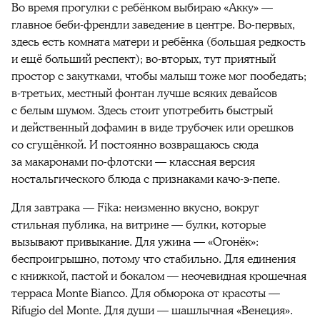
Во время прогулки с ребёнком выбираю «Акку» —
главное беби-френдли заведение в центре. Во-первых,
здесь есть комната матери и ребёнка (большая редкость
и ещё больший респект); во-вторых, тут приятный
простор с закутками, чтобы малыш тоже мог пообедать;
в-третьих, местный фонтан лучше всяких девайсов
с белым шумом. Здесь стоит употребить быстрый
и действенный дофамин в виде трубочек или орешков
со сгущёнкой. И постоянно возвращаюсь сюда
за макаронами по-флотски — классная версия
ностальгического блюда с признаками качо-э-пепе.
Для завтрака — Fika: неизменно вкусно, вокруг
стильная публика, на витрине — булки, которые
вызывают привыкание. Для ужина — «Огонёк»:
беспроигрышно, потому что стабильно. Для единения
с книжкой, пастой и бокалом — неочевидная крошечная
терраса Monte Bianco. Для обморока от красоты —
Rifugio del Monte. Для души — шашлычная «Венеция».