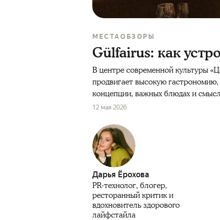
МЕСТА
ОБЗОРЫ
Gülfairus: как уст
В центре современной культуры «Це
продвигает высокую гастрономию, 
концепции, важных блюдах и смысл
12 мая 2026
Дарья Ёрохова
PR-технолог, блогер,
ресторанный критик и
вдохновитель здорового
лайфстайла