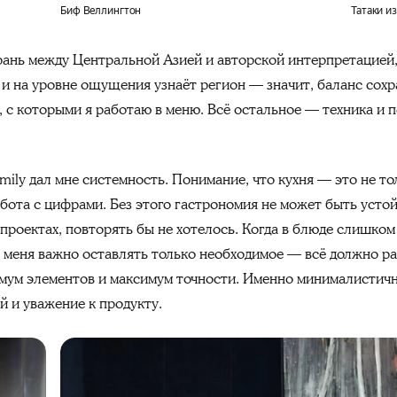
Биф Веллингтон
Татаки из
рань между Центральной Азией и авторской интерпретацией,
 и на уровне ощущения узнаёт регион — значит, баланс сохр
, с которыми я работаю в меню. Всё остальное — техника и 
mily дал мне системность. Понимание, что кухня — это не то
абота с цифрами. Без этого гастрономия не может быть усто
проектах, повторять бы не хотелось. Когда в блюде слишко
 меня важно оставлять только необходимое — всё должно раб
имум элементов и максимум точности. Именно минималистич
й и уважение к продукту.