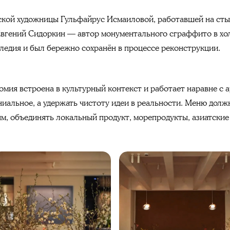
нской художницы Гульфайрус Исмаиловой, работавшей на сты
Евгений Сидоркин — автор монументального сграффито в хо
ледия и был бережно сохранён в процессе реконструкции.
ономия встроена в культурный контекст и работает наравне с 
ниальное, а удержать чистоту идеи в реальности. Меню дол
м, объединять локальный продукт, морепродукты, азиатские