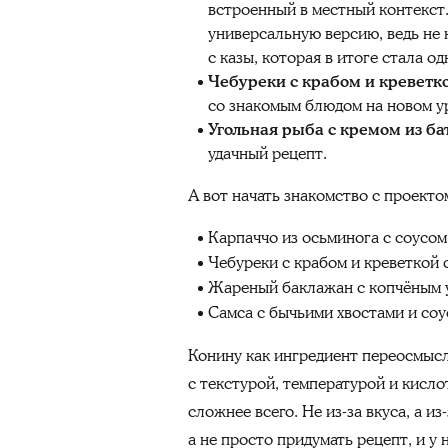
встроенный в местный контекст.
универсальную версию, ведь не 
с казы, которая в итоге стала о
Чебуреки с крабом и креветк
со знакомым блюдом на новом у
Угольная рыба с кремом из ба
удачный рецепт.
А вот начать знакомство с проекто
Карпаччо из осьминога с соусом
Чебуреки с крабом и креветкой 
Жареный баклажан с копчёным у
Самса с бычьими хвостами и соу
Конину как ингредиент переосмысл
с текстурой, температурой и кисло
сложнее всего. Не из-за вкуса, а 
а не просто придумать рецепт, и у 