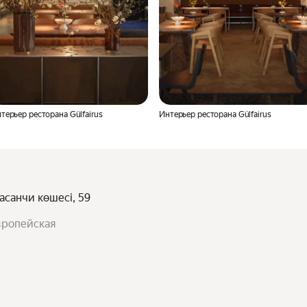
терьер ресторана Gülfairus
Интерьер ресторана Gülfairus
асанчи көшесі, 59
Европейская