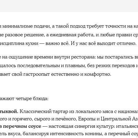
 минимализме подачи, а такой подход требует точности на к
не разовое решение, а ежедневная работа, и любые правки с
дисциплина кухни — важно всё. И у нас всё выходит отлично.
 на ощущение времени внутри ресторана: мы постарались вы
щалось последовательным и плавным, без резких переходов и
вает свой гастроопыт естественно и комфортно.
ажают четыре блюда:
 тыквой.
Классический тартар из локального мяса с национа
ого и горячего, сырого и печёного, Европы и Центральной Аз
в перечном соусе
— настоящая синергия культур: итальянск
ль вкуса, балансируя интенсивность конины, а перечный со