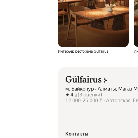
Интерьер ресторана Gülfairus
Ин
Gülfairus
м. Байконур • Алматы, Мағаз М
4.2
(
3
оценки
)
12 000-25 000 ₸ • Авторская, 
Контакты