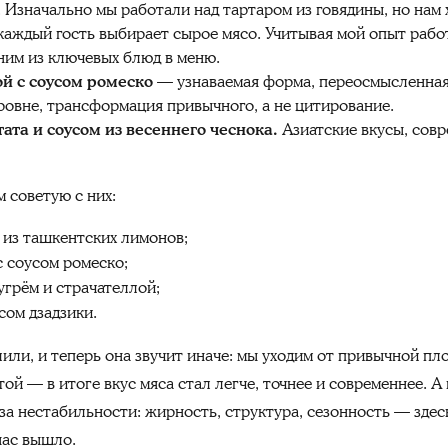
 Изначально мы работали над тартаром из говядины, но нам 
каждый гость выбирает сырое мясо. Учитывая мой опыт рабо
дним из ключевых блюд в меню.
ой с соусом ромеско
— узнаваемая форма, переосмысленная 
ровне, трансформация привычного, а не цитирование.
тата и соусом из весеннего чеснока.
Азиатские вкусы, совр
м советую с них:
 из ташкентских лимонов;
с соусом ромеско;
грём и страчателлой;
сом дзадзики.
или, и теперь она звучит иначе: мы уходим от привычной пл
той — в итоге вкус мяса стал легче, точнее и современнее. 
из-за нестабильности: жирность, структура, сезонность — зде
нас вышло.