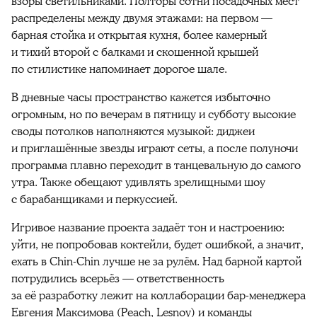
взоры светильниками. Полторы сотни посадочных мест
распределены между двумя этажами: на первом —
барная стойка и открытая кухня, более камерный
и тихий второй с балками и скошенной крышей
по стилистике напоминает дорогое шале.
В дневные часы пространство кажется избыточно
огромным, но по вечерам в пятницу и субботу высокие
своды потолков наполняются музыкой: диджеи
и приглашённые звезды играют сеты, а после полуночи
программа плавно переходит в танцевальную до самого
утра. Также обещают удивлять зрелищными шоу
с барабанщиками и перкуссией.
Игривое название проекта задаёт тон и настроению:
уйти, не попробовав коктейли, будет ошибкой, а значит,
ехать в Chin-Chin лучше не за рулём. Над барной картой
потрудились всерьёз — ответственность
за её разработку лежит на коллаборации бар-менеджера
Евгения Максимова (Peach, Lesnoy) и команды