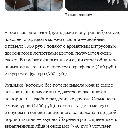
Тартар с лососем
Чтобы ваш диетолог (пусть даже и внутренний) остался
доволен, стартовать можно с салата — зелёный
с помело (800 руб.) подают с ароматным цитрусовым
дрессингом и лепестками цветов, получается очень
свежо. В raw bar с фирменными суши стоит обратить
внимание на те, что с лососем и трюфелем (260 руб.)
и с угрём и фуа-гра (360 руб.).
Кушияки (которые без потери смысла можно смело
называть шашлычками) подаются по две шпажки
на порцию — удобно разделить с другом. Осьминога
с чимичурри (1400 руб.) из этого раздела миксуют
с соусом на основе запечённого баклажана и щедрой
порции тахини — вкусно. Жареный рис с креветками,
вкраплениями яйца и овощами (750 руб.) уступает