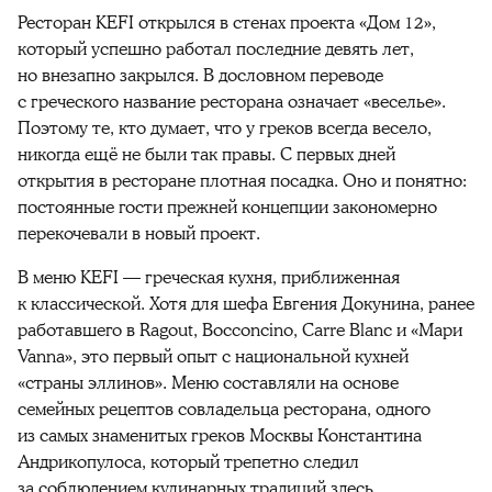
Ресторан KEFI открылся в стенах проекта «Дом 12»,
который успешно работал последние девять лет,
но внезапно закрылся. В дословном переводе
с греческого название ресторана означает «веселье».
Поэтому те, кто думает, что у греков всегда весело,
никогда ещё не были так правы. С первых дней
открытия в ресторане плотная посадка. Оно и понятно:
постоянные гости прежней концепции закономерно
перекочевали в новый проект.
В меню KEFI — греческая кухня, приближенная
к классической. Хотя для шефа Евгения Докунина, ранее
работавшего в Ragout, Bocconcino, Carre Blanc и «Мари
Vanna», это первый опыт с национальной кухней
«страны эллинов». Меню составляли на основе
семейных рецептов совладельца ресторана, одного
из самых знаменитых греков Москвы Константина
Андрикопулоса, который трепетно следил
за соблюдением кулинарных традиций здесь.