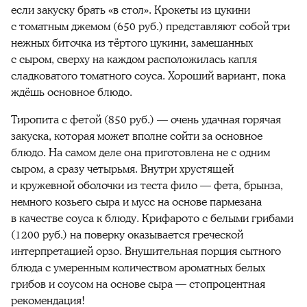
если закуску брать «в стол». Крокеты из цукини
с томатным джемом (650 руб.) представляют собой три
нежных биточка из тёртого цукини, замешанных
с сыром, сверху на каждом расположилась капля
сладковатого томатного соуса. Хороший вариант, пока
ждёшь основное блюдо.
Тиропита с фетой (850 руб.) — очень удачная горячая
закуска, которая может вполне сойти за основное
блюдо. На самом деле она приготовлена не с одним
сыром, а сразу четырьмя. Внутри хрустящей
и кружевной оболочки из теста фило — фета, брынза,
немного козьего сыра и мусс на основе пармезана
в качестве соуса к блюду. Крифарото с белыми грибами
(1200 руб.) на поверку оказывается греческой
интерпретацией орзо. Внушительная порция сытного
блюда с умеренным количеством ароматных белых
грибов и соусом на основе сыра — стопроцентная
рекомендация!