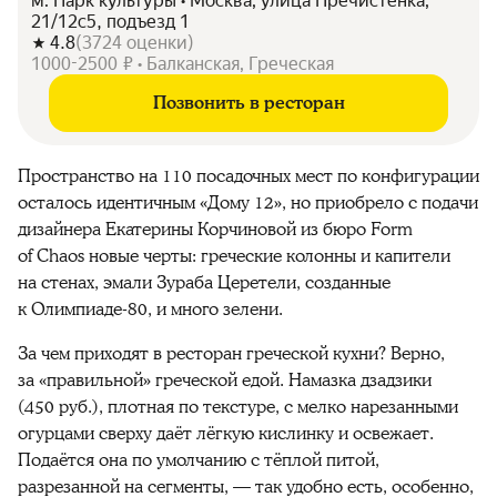
м. Парк культуры • Москва, улица Пречистенка,
21/12с5, подъезд 1
4.8
(
3724
оценки
)
1000-2500 ₽ • Балканская, Греческая
Позвонить в ресторан
Пространство на 110 посадочных мест по конфигурации
осталось идентичным «Дому 12», но приобрело с подачи
дизайнера Екатерины Корчиновой из бюро Form
of Chaos новые черты: греческие колонны и капители
на стенах, эмали Зураба Церетели, созданные
к Олимпиаде-80, и много зелени.
За чем приходят в ресторан греческой кухни? Верно,
за «правильной» греческой едой. Намазка дзадзики
(450 руб.), плотная по текстуре, с мелко нарезанными
огурцами сверху даёт лёгкую кислинку и освежает.
Подаётся она по умолчанию с тёплой питой,
разрезанной на сегменты, — так удобно есть, особенно,