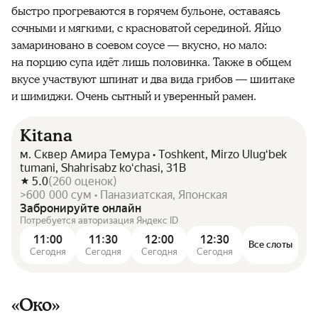
быстро прогреваются в горячем бульоне, оставаясь
сочными и мягкими, с красноватой серединой. Яйцо
замариновано в соевом соусе — вкусно, но мало:
на порцию супа идёт лишь половинка. Также в общем
вкусе участвуют шпинат и два вида грибов — шиитаке
и шимиджи. Очень сытный и уверенный рамен.
Kitana
м. Сквер Амира Темура • Toshkent, Mirzo Ulugʻbek
tumani, Shahrisabz koʻchasi, 31B
5.0
(
260
оценок
)
>600 000 сум • Паназиатская, Японская
Забронируйте онлайн
Потребуется авторизация Яндекс ID
11:00
11:30
12:00
12:30
Все слоты
Сегодня
Сегодня
Сегодня
Сегодня
«Око»