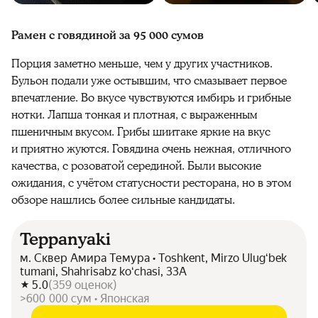
Рамен с говядиной за 95 000 сумов
Порция заметно меньше, чем у других участников.
Бульон подали уже остывшим, что смазывает первое
впечатление. Во вкусе чувствуются имбирь и грибные
нотки. Лапша тонкая и плотная, с выраженным
пшеничным вкусом. Грибы шиитаке яркие на вкус
и приятно жуются. Говядина очень нежная, отличного
качества, с розоватой серединой. Были высокие
ожидания, с учётом статусности ресторана, но в этом
обзоре нашлись более сильные кандидаты.
Teppanyaki
м. Сквер Амира Темура • Toshkent, Mirzo Ulugʻbek
tumani, Shahrisabz koʻchasi, 33А
5.0
(
359
оценок
)
>600 000 сум • Японская