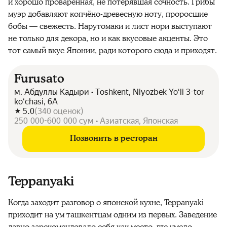
и хорошо проваренная, не потерявшая сочность. Грибы
муэр добавляют копчёно-древесную ноту, проросшие
бобы — свежесть. Нарутомаки и лист нори выступают
не только для декора, но и как вкусовые акценты. Это
тот самый вкус Японии, ради которого сюда и приходят.
Furusato
м. Абдуллы Кадыри • Toshkent, Niyozbek Yoʻli 3-tor
koʻchasi, 6А
5.0
(
340
оценок
)
250 000-600 000 сум • Азиатская, Японская
Позвонить в ресторан
Teppanyaki
Когда заходит разговор о японской кухне, Teppanyaki
приходит на ум ташкентцам одним из первых. Заведение
давно зарекомендовало себя как место, где умело