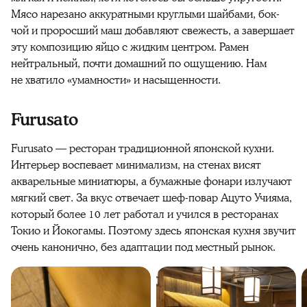
Мясо нарезано аккуратными круглыми шайбами, бок-
чой и проросший маш добавляют свежесть, а завершает
эту композицию яйцо с жидким центром. Рамен
нейтральный, почти домашний по ощущению. Нам
не хватило «умамности» и насыщенности.
Furusato
Furusato — ресторан традиционной японской кухни.
Интерьер воспевает минимализм, на стенах висят
акварельные миниатюры, а бумажные фонари излучают
мягкий свет. За вкус отвечает шеф-повар Ацуто Учияма,
который более 10 лет работал и учился в ресторанах
Токио и Йокогамы. Поэтому здесь японская кухня звучит
очень канонично, без адаптации под местный рынок.