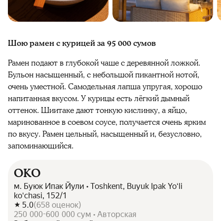
Шою рамен с курицей за 95 000 сумов
Рамен подают в глубокой чаше с деревянной ложкой.
Бульон насыщенный, с небольшой пикантной нотой,
очень уместной. Самодельная лапша упругая, хорошо
напитанная вкусом. У курицы есть лёгкий дымный
оттенок. Шиитаке дают тонкую кислинку, а яйцо,
маринованное в соевом соусе, получается очень ярким
по вкусу. Рамен цельный, насыщенный и, безусловно,
запоминающийся.
OKO
м. Буюк Ипак Йули • Toshkent, Buyuk Ipak Yoʻli
koʻchasi, 152/1
5.0
(
658
оценок
)
250 000-600 000 сум • Авторская